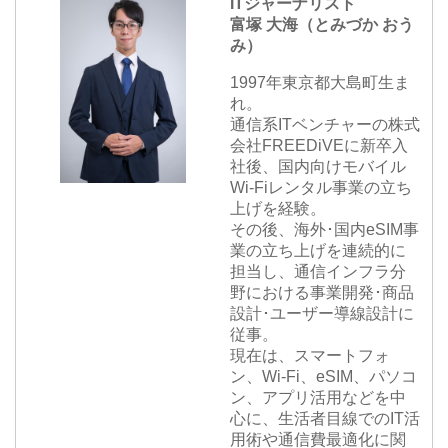
ITジャーナリスト
富塚 大海（とみづか おう
み）
1997年東京都大島町生ま
れ。
通信系ITベンチャーの株式
会社FREEDiVEに新卒入
社後、国内向けモバイル
Wi-Fiレンタル事業の立ち
上げを経験。
その後、海外･国内eSIM事
業の立ち上げを連続的に
担当し、通信インフラ分
野における事業開発･商品
設計･ユーザー導線設計に
従事。
現在は、スマートフォ
ン、Wi-Fi、eSIM、パソコ
ン、アプリ活用などを中
心に、生活者目線でのIT活
用術や通信費最適化に関