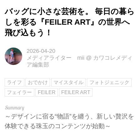
バッグに小さな芸術を。 毎日の暮ら
しを彩る『FEILER ART』の世界へ
飛び込もう！
2026-04-20
メディアライター mii
@
カワコレメディ
ア編集部
ライフ
おでかけ
マイスタイル
フォトジェニック
フェイラー
FEILER
FEILER ART
～デザインに宿る“物語”を纏う、新しい贅沢を
体験できる珠玉のコンテンツが始動～