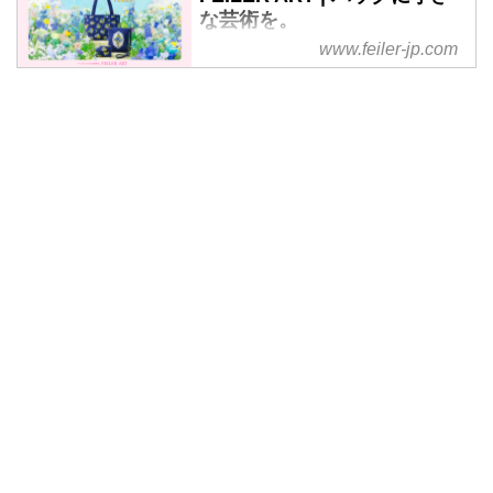
な芸術を。
www.feiler-jp.com
美しいデザインを繊細に織り込ん
だシュニール織。持つ人の気持ち
に寄り添い、やさしく語りかける
それは、最も身近なアートなのか
もしれない。フェイラー伝統のデ
ザインから最新作まで。一枚一枚
に込められたストーリーをアート
作品としてご紹介します。