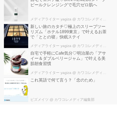
ピールクレンジングで毛穴ゼロ肌へ
メディアライター yagiza
@ カワコレメディア編集部
新しい旅のカタチ♡極上のスリープツー
リズム「ホテル1899東京」で叶えるお茶
で「ととの寝」快眠ステイ
メディアライター yagiza
@ カワコレメディア編集部
自宅で手軽にCafe気分♡明治屋の「アサ
イー＆ダブルベリージャム」で叶える美
肌朝食習慣
メディアライター yagiza
@ カワコレメディア編集部
これ英語で何て言う？「念のため」
ビズメイツ
@ カワコレメディア編集部