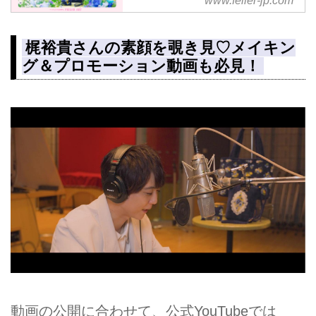
www.feiler-jp.com
美しいデザインを繊細に織り込ん
だシュニール織。持つ人の気持ち
に寄り添い、やさしく語りかける
梶裕貴さんの素顔を覗き見♡メイキン
それは、最も身近なアートなのか
グ＆プロモーション動画も必見！
もしれない。フェイラー伝統のデ
ザインから最新作まで。一枚一枚
に込められたストーリーをアート
作品としてご紹介します。
動画の公開に合わせて、公式YouTubeでは