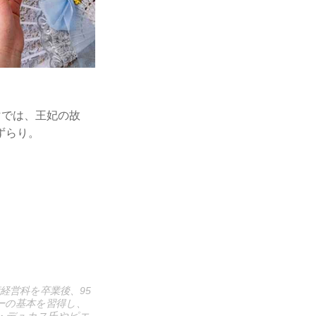
マでは、王妃の故
ずらり。
経営科を卒業後、95
ーの基本を習得し、
・デュカス氏やピエ