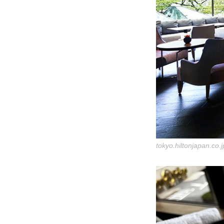
tokyo.hiltonjapan.co.j