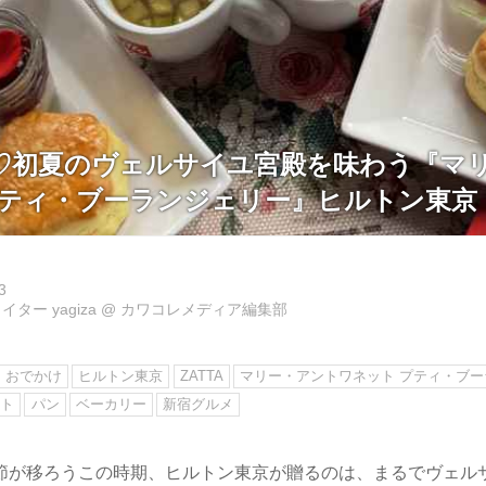
♡初夏のヴェルサイユ宮殿を味わう『マ
プティ・ブーランジェリー』ヒルトン東京
3
ター yagiza
@
カワコレメディア編集部
おでかけ
ヒルトン東京
ZATTA
マリー・アントワネット プティ・ブ
ット
パン
ベーカリー
新宿グルメ
節が移ろうこの時期、ヒルトン東京が贈るのは、まるでヴェル