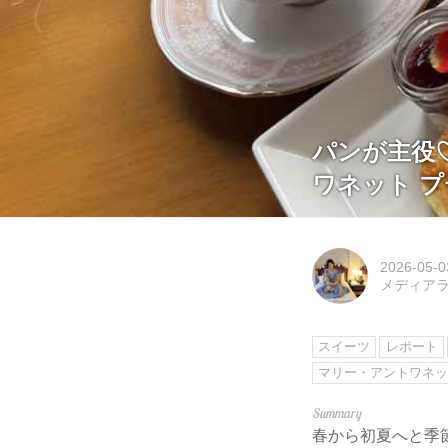
パンが主役
ワネット 
2026-05-0
メディアライ
スイーツ
レポート
マリー・アントワネ
春から初夏へと季