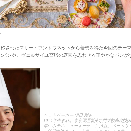
p
”と称されたマリー・アントワネットから着想を得た今回のテー
のパンや、ヴェルサイユ宮殿の庭園を思わせる華やかなパンが
ヘッドベーカー 湯田 剛史
1974年生まれ。東京調理製菓専門学校高度技術
年にホテルニューオータニに入社。ベーカリ
主任昇進後は、レストランフェアにてアラン