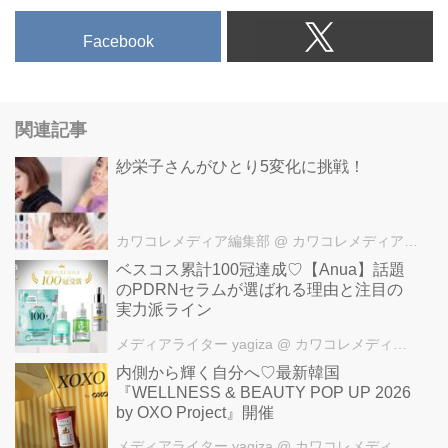
Facebook
関連記事
紗栄子さんがひとり5変化に挑戦！
カワコレメディア編集部
@ カワコレメディア編集部
ベスコス累計100冠達成♡【Anua】話題
のPDRNセラムが選ばれる理由と注目の
実力派ライン
メディアライター yagiza
@ カワコレメディア編集部
内側から輝く自分へ♡最新韓国
『WELLNESS & BEAUTY POP UP 2026
by OXO Project』開催
メディアライター yagiza
@ カワコレメディア編集部