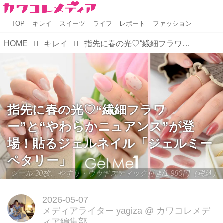
TOP
キレイ
スイーツ
ライフ
レポート
ファッション
HOME
キレイ
指先に春の光♡“繊細フラワー”と“やわらかニュアンス”が登場！貼るジェルネイル「ジェルミーペタリー」
指先に春の光♡“繊細フラワ
ー”と“やわらかニュアンス”が登
場！貼るジェルネイル「ジェルミー
ペタリー」
シール 30枚、やすり・ウッドスティック付き/1,980円（税込）
2026-05-07
メディアライター yagiza
@
カワコレメデ
ィア編集部