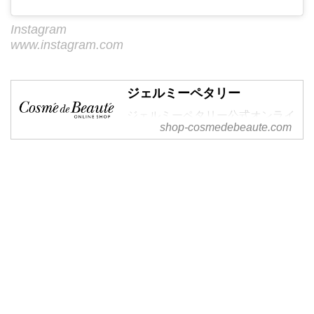
Instagram
www.instagram.com
ジェルミーペタリー
ジェルミーペタリー公式オンライ
shop-cosmedebeaute.com
ンショップ。貼って硬化するだけ
でサロンのような本格デザインが
楽しめるジェルネイルシール。