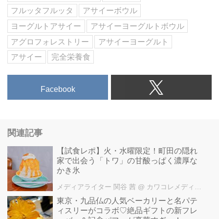
フルッタフルッタ
アサイーボウル
ヨーグルトアサイー
アサイーヨーグルトボウル
アグロフォレストリー
アサイーヨーグルト
アサイー
完全栄養食
Facebook
関連記事
【試食レポ】火・水曜限定！町田の隠れ
家で出会う「トワ」の甘酸っぱく濃厚な
かき氷
メディアライター 関谷 茜
@ カワコレメディア編集部
東京・九品仏の人気ベーカリーと名パテ
ィスリーがコラボ♡絶品ギフトの新フレ