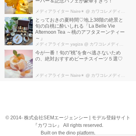
ーバー＆記念パフェが豪華すぎっ！
メディアライター Naire✴︎
@ カワコレメディア編集部
とっておきの夏時間♡地上38階の絶景と
旬の白桃に酔いしれる「La Belle Vie
Afternoon Tea ～桃のアフタヌーンティー
～」
メディアライター yagiza
@ カワコレメディア編集部
今が一番！旬の”桃”を食べ逃さないため
の、絶対おすすめピーチスイーツ５選♡
メディアライター Naire✴︎
@ カワコレメディア編集部
© 2014- 株式会社SEMエージェンシー | モデル登録サイト
『カワコレ』 All rights reserved.
Built on
the dino platform
.