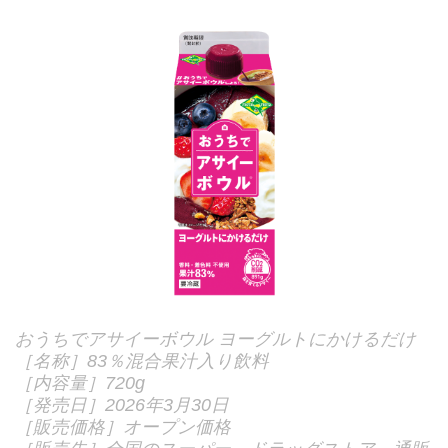
おうちでアサイーボウル ヨーグルトにかけるだけ
［名称］83％混合果汁入り飲料
［内容量］720g
［発売日］2026年3月30日
［販売価格］オープン価格