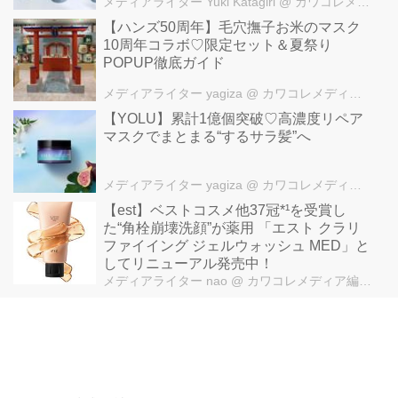
メディアライター Yuki Katagiri
@ カワコレメディア編集部
【ハンズ50周年】毛穴撫子お米のマスク
10周年コラボ♡限定セット＆夏祭り
POPUP徹底ガイド
メディアライター yagiza
@ カワコレメディア編集部
【YOLU】累計1億個突破♡高濃度リペア
マスクでまとまる“するサラ髪”へ
メディアライター yagiza
@ カワコレメディア編集部
【est】ベストコスメ他37冠*¹を受賞し
た“角栓崩壊洗顔”が薬用 「エスト クラリ
ファイイング ジェルウォッシュ MED」と
してリニューアル発売中！
メディアライター nao
@ カワコレメディア編集部