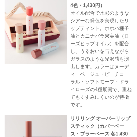
4色・1,430円）
オイル配合で水彩のような
シアーな発色を実現したリ
ップティント。ホホバ種子
油とカニナバラ果実油（ロ
ーズヒップオイル）を配合
し、うるおいを与えながら
ガラスのような光沢感を演
出します。カラーはヌーデ
ィーベージュ・ピーチコー
ラル・ソフトモーブ・ドラ
イローズの4種展開で、重ね
てもくすみにくいのが特徴
です。
リリリング オーバーリップ
スティック（カバーベー
ス・ブラーベース 各1,430