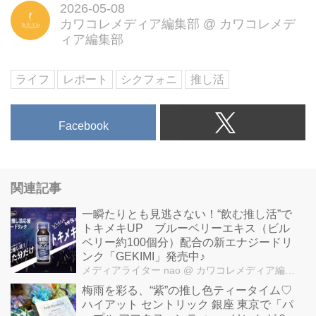
2026-05-08
カワコレメディア編集部
@
カワコレメデ
ィア編集部
ライフ
レポート
シクフォニ
推し活
Facebook
関連記事
一瞬たりとも見逃さない！“飲む推し活”で
トキメキUP ブルーベリーエキス（ビル
ベリー約100個分）配合の新エナジードリ
ンク「GEKIMI」発売中♪
メディアライター nao
@ カワコレメディア編集部
梅雨を彩る、“紫”の推し色ティータイム♡
ハイアット セントリック 銀座 東京で「パ