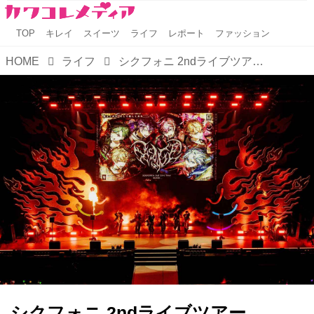
TOP
キレイ
スイーツ
ライフ
レポート
ファッション
HOME
ライフ
シクフォニ 2ndライブツアー「RAGE」完走、Kアリーナ横浜2DAYSで約5万人を熱狂
シクフォニ 2ndライブツアー