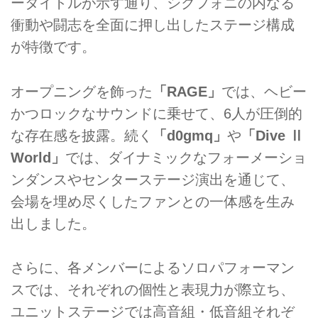
ータイトルが示す通り、シクフォニの内なる
衝動や闘志を全面に押し出したステージ構成
が特徴です。
オープニングを飾った
「RAGE」
では、ヘビー
かつロックなサウンドに乗せて、6人が圧倒的
な存在感を披露。続く
「d0gmq」
や
「Dive Ⅱ
World」
では、ダイナミックなフォーメーショ
ンダンスやセンターステージ演出を通じて、
会場を埋め尽くしたファンとの一体感を生み
出しました。
さらに、各メンバーによるソロパフォーマン
スでは、それぞれの個性と表現力が際立ち、
ユニットステージでは高音組・低音組それぞ