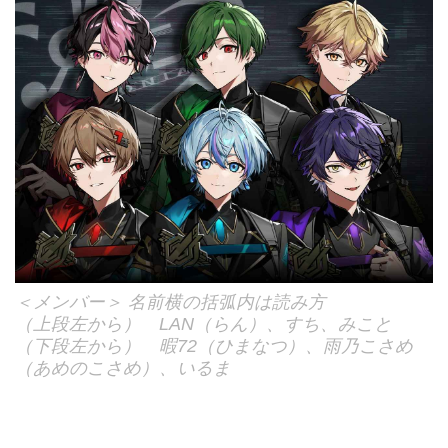
＜メンバー＞ 名前横の括弧内は読み方
（上段左から） LAN（らん）、すち、みこと
（下段左から） 暇72（ひまなつ）、雨乃こさめ
（あめのこさめ）、いるま