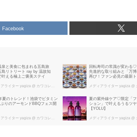
Facebook
温泉と美食に包まれる五島旅
回転寿司の常識が変わる♡
島リトリート ray by 温故知
先進的な取り組みと「万博
で叶える極上ご褒美ステイ
再び！ファン必見の最新ト
アライター yagiza
@ カワコレメディア編集部
メディアライター yagiza
@ カ
26年夏のトレンド！池袋でビタミン
夏の紫外線ケア♡限定「フ
っぷりのアーモンドBBQフェス開
ション」で叶えるうるツヤ
【YOLU】
アライター yagiza
@ カワコレメディア編集部
メディアライター yagiza
@ カ