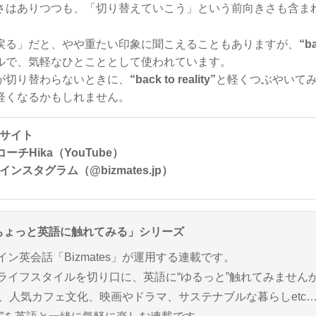
さはありつつも、「切り替えていこう」という前向きさも含ま
戻る」だと、やや重たい印象に聞こえることもありますが、
“ba
ルで、気軽なひとこととして使われています。
が切り替わらないときに、
“back to reality”
と軽くつぶやいてみ
軽くなるかもしれません。
公式サイト
チHika（YouTube）
式インスタグラム（@bizmates.jp）
ちょっと英語に触れてみる」シリーズ
ン英会話「Bizmates」が運用する連載です。
ライフスタイルを切り口に、英語に“ゆるっと”触れてみません
題、人気カフェ文化、映画やドラマ、サステナブルな暮らしetc