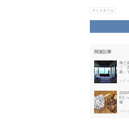
マイスタイル
関連記事
海と
♡「五
新」
メディ
20
Eた
催
メディ