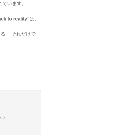
れています。
ck to reality”
は、
る。 それだけで
か？
…