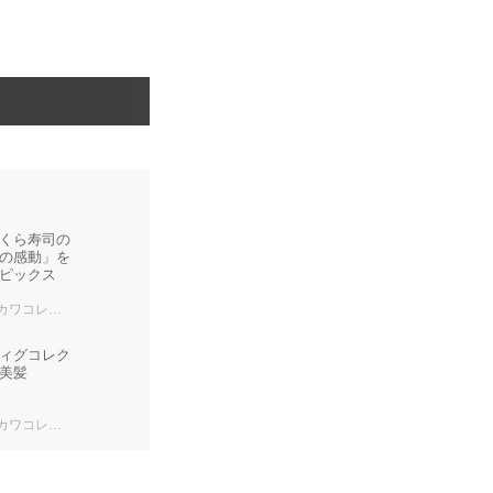
くら寿司の
の感動」を
ピックス
ワコレメディア編集部
ィグコレク
美髪
ワコレメディア編集部