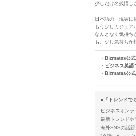
少しだけ名残惜し
日本語の「現実に
もう少しカジュア
なんとなく気持ち
も、少し気持ちが
・
Bizmates
・
ビジネス英語コー
・
Bizmates公
■「トレンドで
ビジネスオンライ
最新トレンドや
海外SNSの話