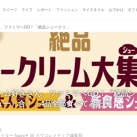
スイーツ
ライフ
レポート
ファッション
マイスタイル
おでかけ
ギフ
シュークリーム好きさん、ファミマへGO！「絶品シュークリーム大集（シュー）合！」4品全部食べてみた♡
ーム好きさん、ファミマへGO！「絶品シ
ュー）合！」4品全部食べてみた♡
2
ター Naire✴︎
@
カワコレメディア編集部