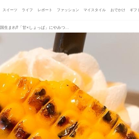
スイーツ
ライフ
レポート
ファッション
マイスタイル
おでかけ
ギフ
新作ショコリキサーは韓国生まれ⁉「甘×しょっぱ」にやみつきの限定フレーバー＆大人気チョコミントが今年も♡