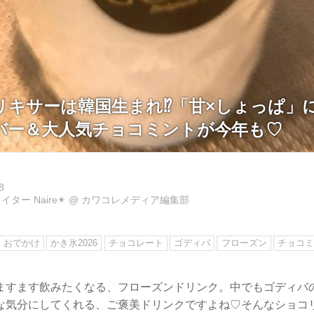
リキサーは韓国生まれ⁉「甘×しょっぱ」
バー＆大人気チョコミントが今年も♡
8
ター Naire✴︎
@
カワコレメディア編集部
おでかけ
かき氷2026
チョコレート
ゴディバ
フローズン
チョコミ
ますます飲みたくなる、フローズンドリンク。中でもゴディバ
な気分にしてくれる、ご褒美ドリンクですよね♡そんなショコ