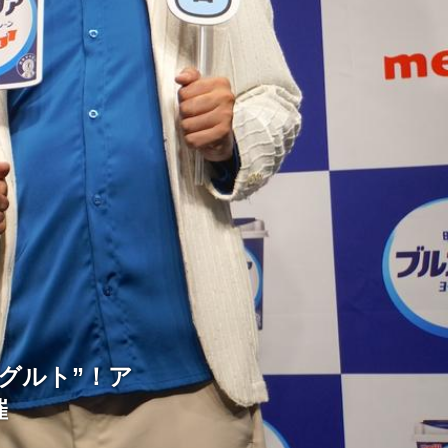
グルト”！ア
催