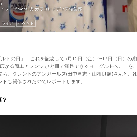
6
イター Amemi
@
カワコレメディア編集部
ライフ
イベント
グルトの日」。これを記念して5月15日（金）〜17日（日）の期
広がる簡単アレンジ ひと皿で満足できるヨーグルトへ。」を、Zer
立ち、タレントのアンガールズ(田中卓志・山根良顕)さんと、
ントも開催されたのでレポートします。
塩？