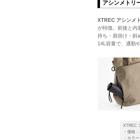
アシンメトリ
XTREC アシン
が特徴。前後と内
持ち・肩掛け・斜
14L容量で、通勤
XTRE
・価格：1
・カラー