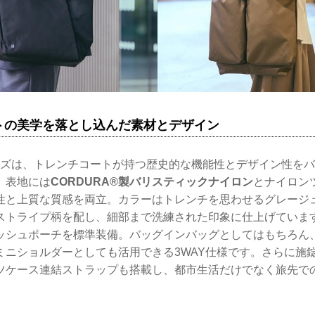
トの美学を落とし込んだ素材とデザイン
リーズは、トレンチコートが持つ歴史的な機能性とデザイン性を
。表地には
CORDURA®製バリスティックナイロン
とナイロン
性と上質な質感を両立。カラーはトレンチを思わせるグレージ
ストライプ柄を配し、細部まで洗練された印象に仕上げていま
ッシュポーチを標準装備。バッグインバッグとしてはもちろん
ミニショルダーとしても活用できる3WAY仕様です。さらに施
ツケース連結ストラップも搭載し、都市生活だけでなく旅先で