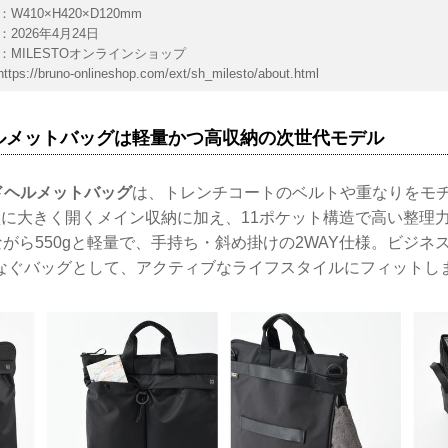
W410×H420×D120mm
2026年4月24日
：MILESTOオンラインショップ
https://bruno-onlineshop.com/ext/sh_milesto/about.html
ルメットバッグは軽量かつ高収納の次世代モデル
ードヘルメットバッグ
は、トレンチコートのベルトや重なりをモ
型に大きく開くメイン収納に加え、11ポケット構造で高い整理
ながら550gと軽量で、手持ち・斜め掛けの2WAY仕様。ビジネ
なぐバッグとして、アクティブなライフスタイルにフィットし