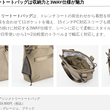
ートートバッグは収納力と3WAY仕様が魅力
メトリートートバッグ
は、トレンチコートの前合わせから着想を
装を合わせて11ポケットを備え、15インチPC対応スリーブも
め掛けに対応する3WAY仕様で、シーンに応じて柔軟にスタイ
や日常使いから1〜2泊程度のトラベルまで幅広く対応します。
C アシンメトリートートバッグ
9,800円（税込）
：グレージュ、ブラック