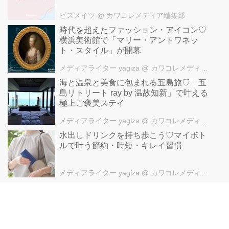
ビズメイツ
@ カワコレメディア編集部
時代を超えたファッション・アイコン♡
横浜美術館で「マリー・アントワネッ
ト・スタイル」が開幕
メディアライター yagiza
@ カワコレメディア編集部
海と温泉と美食に包まれる五島旅♡「五
島リトリート ray by 温故知新」で叶える
極上ご褒美ステイ
メディアライター yagiza
@ カワコレメディア編集部
水出しドリンクを持ち歩こう♡マイボト
ルで叶う節約・時短・キレイ習慣
メディアライター yagiza
@ カワコレメディア編集部