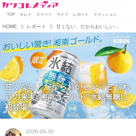
TOP
キレイ
スイーツ
ライフ
レポート
ファッション
HOME
レポート
甘くない、だからおいしい♡こだわりの果実“湘南ゴールド”氷結無糖に初登場！
甘くない、だからおいしい♡こだわ
りの果実“湘南ゴールド”氷結無糖に
初登場！
2026-05-30