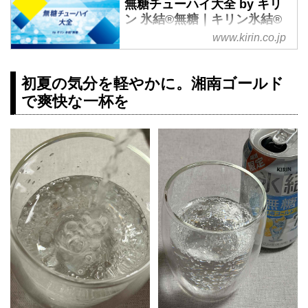
無糖チューハイ大全 by キリ
ン 氷結®無糖｜キリン氷結®
｜キリン
www.kirin.co.jp
チューハイ市場で急拡大中の「無
糖カテゴリー」について、市場デ
初夏の気分を軽やかに。湘南ゴールド
ータや人気の理由など「氷結®︎無
で爽快な一杯を
糖」が「無糖チューハイの全貌」
をまとめました。