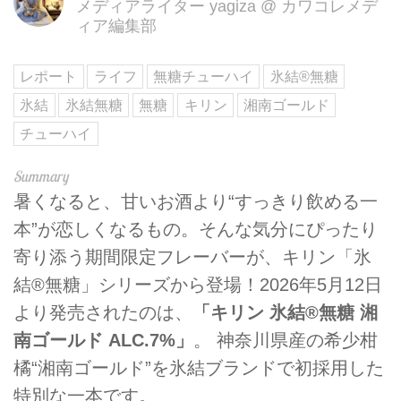
メディアライター yagiza
@
カワコレメデ
ィア編集部
レポート
ライフ
無糖チューハイ
氷結®無糖
氷結
氷結無糖
無糖
キリン
湘南ゴールド
チューハイ
暑くなると、甘いお酒より“すっきり飲める一
本”が恋しくなるもの。そんな気分にぴったり
寄り添う期間限定フレーバーが、キリン「氷
結®無糖」シリーズから登場！2026年5月12日
より発売されたのは、
「キリン 氷結®無糖 湘
南ゴールド ALC.7%」
。 神奈川県産の希少柑
橘“湘南ゴールド”を氷結ブランドで初採用した
特別な一本です。