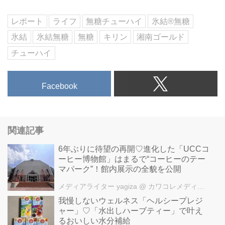
レポート
ライフ
無糖チューハイ
氷結®無糖
氷結
氷結無糖
無糖
キリン
湘南ゴールド
チューハイ
Facebook
関連記事
6年ぶりに待望の再開♡進化した「UCCコ
ーヒー博物館」はまるで“コーヒーのテー
マパーク”！館内展示の全貌を公開
メディアライター yagiza
@ カワコレメディア編集部
我慢しないウェルネス「ヘルシープレジ
ャー」♡「水出しハーブティー」で叶え
るおいしい水分補給