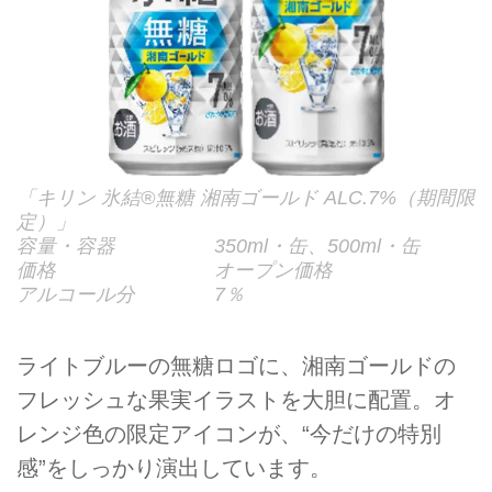
「キリン 氷結®無糖 湘南ゴールド ALC.7%（期間限
定）」
容量・容器 350ml・缶、500ml・缶
価格 オープン価格
アルコール分 7％
ライトブルーの無糖ロゴに、湘南ゴールドの
フレッシュな果実イラストを大胆に配置。オ
レンジ色の限定アイコンが、“今だけの特別
感”をしっかり演出しています。