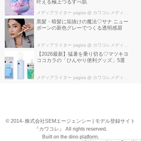
叶える極上つるすべ肌
メディアライター yagiza
@ カワコレメディア編集部
黒髪・暗髪に垢抜けの魔法♡サナ ニュー
ボーンの新色グレーでつくる透明感眉
メディアライター yagiza
@ カワコレメディア編集部
【2026最新】猛暑を乗り切る♡マツキヨ
ココカラの「ひんやり便利グッズ」5選
メディアライター yagiza
@ カワコレメディア編集部
© 2014- 株式会社SEMエージェンシー | モデル登録サイト
『カワコレ』 All rights reserved.
Built on
the dino platform
.