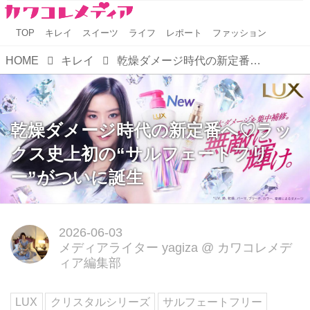
TOP
キレイ
スイーツ
ライフ
レポート
ファッション
HOME
キレイ
乾燥ダメージ時代の新定番へ♡ラックス史上初の“サルフェートフリー”がついに誕生
乾燥ダメージ時代の新定番へ♡ラッ
クス史上初の“サルフェートフリ
ー”がついに誕生
2026-06-03
メディアライター yagiza
@
カワコレメデ
ィア編集部
LUX
クリスタルシリーズ
サルフェートフリー