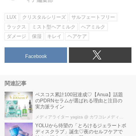
LUX
クリスタルシリーズ
サルフェートフリー
ラックス
ミスト型ヘアミルク
ヘアミルク
ダメージ
保湿
キレイ
ヘアケア
Facebook
関連記事
ベスコス累計100冠達成♡【Anua】話題
のPDRNセラムが選ばれる理由と注目の
実力派ライン
メディアライター yagiza
@ カワコレメディア編集部
YOLUから待望の「とろけるジェラートボ
ディスクラブ」誕生♡夜のセルフケアで