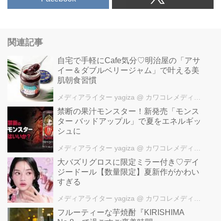
関連記事
自宅で手軽にCafe気分♡明治屋の「アサ
イー＆ダブルベリージャム」で叶える美
肌朝食習慣
メディアライター yagiza
@ カワコレメディア編集部
禁断の果汁モンスター！新発売「モンス
ター バッドアップル」で夏をエネルギッ
シュに
メディアライター yagiza
@ カワコレメディア編集部
大バズリグロスに限定ミラー付き♡デイ
ジードール【数量限定】夏新作がかわい
すぎる
メディアライター yagiza
@ カワコレメディア編集部
フルーティーな芋焼酎『KIRISHIMA