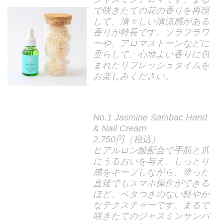
で咲きたての花の香りを再現
して、清々しい清涼感がある
香りが特長です。ソラフラワ
ーや、アロマストーンなどに
垂らして、心地よい香りに包
まれたリフレッシュタイムを
お楽しみください。
No.1 Jasmine Sambac Hand
& Nail Cream
2,750円（税込）
ヒアルロン酸配合で手肌と爪
にうるおいを与え、しっとり
感をキープしながら、塗った
直後でもスマホ操作ができる
ほど、ベタつきのない軽やか
なテクスチャーです。まるで
咲きたてのジャスミンサンバ