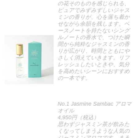
の花そのものを感じられる、
ピュアでみずみずしいジャス
ミンの香りが、心を落ち着か
せながら余韻を残します。ベ
ースノートを持たないシング
ルノートの香水で、つけた瞬
間から純粋なジャスミンの香
りが広がり、時間とともにや
さしく消えていきます。リフ
レッシュしたいときや、気分
を高めたいシーンにおすすめ
の一本です。
No.1 Jasmine Sambac アロマ
オイル
4,950円（税込）
思わずジャスミン茶が飲みた
くなってしまうような人気の
ジャスミンアロマです。まる