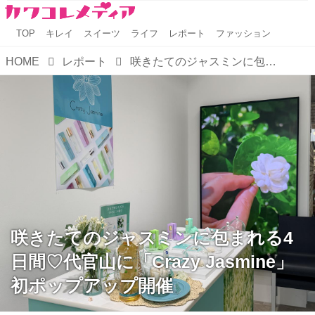
TOP
キレイ
スイーツ
ライフ
レポート
ファッション
HOME
レポート
咲きたてのジャスミンに包まれる4日間♡代官山に「Crazy Jasmine」初ポップアップ開催
咲きたてのジャスミンに包まれる4
日間♡代官山に「Crazy Jasmine」
初ポップアップ開催