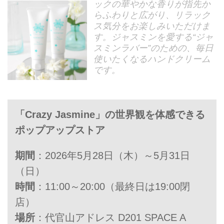
ックの華やかな香りが指先か
らふわりと広がり、リラック
ス気分をお楽しみいただけま
す。ジャスミンを愛する“ジャ
スミンラバー”のための、毎日
使いたくなるハンドクリーム
です。
「Crazy Jasmine」の世界観を体感できる
ポップアップストア
期間
：2026年5月28日（木）～5月31日
（日）
時間
：11:00～20:00（最終日は19:00閉
店）
場所
：代官山アドレス D201 SPACE A