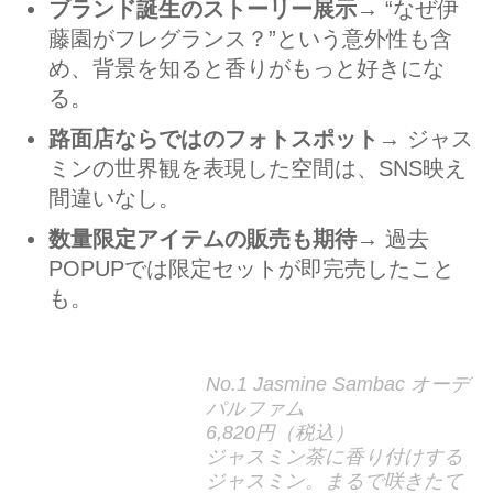
ブランド誕生のストーリー展示
→ “なぜ伊
藤園がフレグランス？”という意外性も含
め、背景を知ると香りがもっと好きにな
る。
路面店ならではのフォトスポット
→ ジャス
ミンの世界観を表現した空間は、SNS映え
間違いなし。
数量限定アイテムの販売も期待
→ 過去
POPUPでは限定セットが即完売したこと
も。
No.1 Jasmine Sambac オーデ
パルファム
6,820円（税込）
ジャスミン茶に香り付けする
ジャスミン。まるで咲きたて