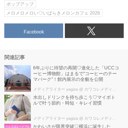
ポップアップ
メロメロメロい♡いばらきメロンカフェ 2026
Facebook
関連記事
6年ぶりに待望の再開♡進化した「UCCコ
ーヒー博物館」はまるで“コーヒーのテー
マパーク”！館内展示の全貌を公開
メディアライター yagiza
@ カワコレメディア編集部
水出しドリンクを持ち歩こう♡マイボト
ルで叶う節約・時短・キレイ習慣
メディアライター yagiza
@ カワコレメディア編集部
かわいさが限界突破♡横浜に誕生した