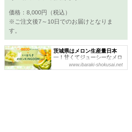
価格：8,000円（税込）
※ご注文後7～10日でのお届けとなりま
す。
茨城県はメロン生産量日本
一！甘くてジューシーなメロ
ンは今が旬！ - 茨城をたべよ
www.ibaraki-shokusai.net
う いばらき食と農のポータル
サイト
「茨城をたべよう」は、いばらき
のおいしい情報が満載の、食と農
のポータルサイトです。メロンの
最盛期の5月、6月は、いばらきの
メロンに関する情報を中心にお届
けしています。