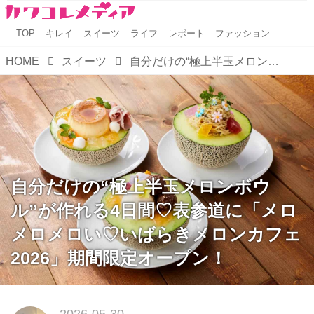
TOP
キレイ
スイーツ
ライフ
レポート
ファッション
HOME
スイーツ
自分だけの“極上半玉メロンボウル”が作れる4日間♡表参道に「メロメロメロい♡いばらきメロンカフェ 2026」期間限定オープン！
自分だけの“極上半玉メロンボウ
ル”が作れる4日間♡表参道に「メロ
メロメロい♡いばらきメロンカフェ
2026」期間限定オープン！
2026-05-30