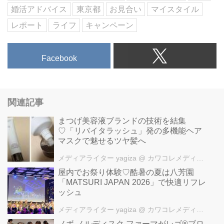
婚活アドバイス
東京都
お見合い
マイスタイル
レポート
ライフ
キャンペーン
Facebook
関連記事
まつげ美容液ブランドの技術を結集
♡「リバイタラッシュ」発の多機能ヘア
マスクで魅せるツヤ髪へ
メディアライター yagiza
@ カワコレメディア編集部
屋内でお祭り体験♡酷暑の夏は八芳園
「MATSURI JAPAN 2026」で快適リフレ
ッシュ
メディアライター yagiza
@ カワコレメディア編集部
ノボ ノルディスク ファーマがレゴ®ブロ