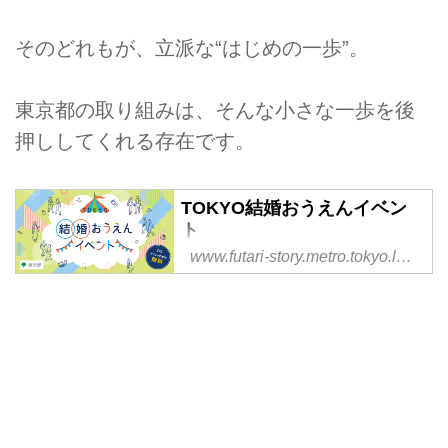
そのどれもが、立派な“はじめの一歩”。
東京都の取り組みは、そんな小さな一歩を後
押ししてくれる存在です。
TOKYO結婚おうえんイベン
ト
www.futari-story.metro.tokyo.lg.jp
気になる結婚のアレコレがわかっ
ちゃう。結婚したいけどなかなか
一歩が踏み出せない皆さんの後押
しをするためのイベント。結婚に
ついて一緒に楽しみながら考えて
みませんか？