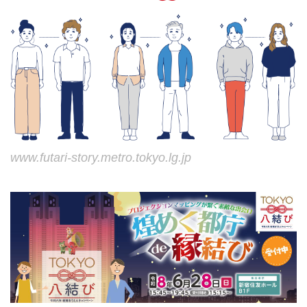
www.futari-story.metro.tokyo.lg.jp