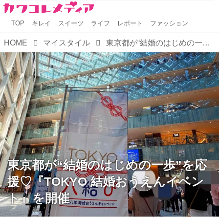
TOP
キレイ
スイーツ
ライフ
レポート
ファッション
HOME
マイスタイル
東京都が“結婚のはじめの一歩”を応援♡『TOKYO 結婚おうえんイベント』を開催
東京都が“結婚のはじめの一歩”を応
援♡『TOKYO 結婚おうえんイベン
ト』を開催