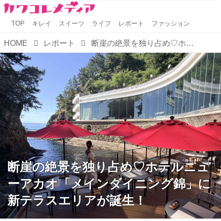
TOP
キレイ
スイーツ
ライフ
レポート
ファッション
HOME
レポート
断崖の絶景を独り占め♡ホテルニューアカオ「メインダイニング錦」に新テラスエリアが誕生！
断崖の絶景を独り占め♡ホテルニュ
ーアカオ「メインダイニング錦」に
新テラスエリアが誕生！