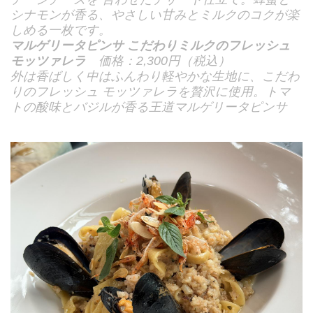
シナモンが香る、やさしい甘みとミルクのコクが楽
しめる一枚です。
マルゲリータピンサ こだわりミルクのフレッシュ
モッツァレラ
価格：2,300円（税込）
外は香ばしく中はふんわり軽やかな生地に、こだわ
りのフレッシュ モッツァレラを贅沢に使用。トマ
トの酸味とバジルが香る王道マルゲリータピンサ