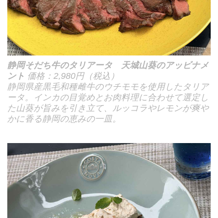
静岡そだち牛のタリアータ 天城山葵のアッビナメ
ント
価格：2,980円（税込）
静岡県産黒毛和種雌牛のウチモモを使用したタリア
ータ。インカの目覚めとお肉料理に合わせて選定し
た山葵が旨みを引き立て、ルッコラやレモンが爽や
かに香る静岡の恵みの一皿。