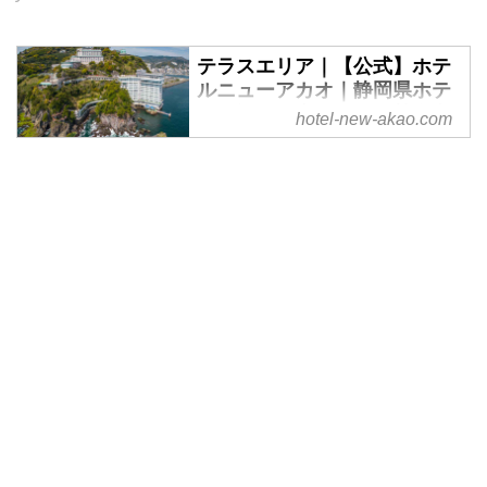
テラスエリア｜【公式】ホテ
ルニューアカオ｜静岡県ホテ
ル・旅館の宿泊予約（熱海市
hotel-new-akao.com
周辺のリゾート宿泊施設）
テラスエリアのご案内。広大な相
模灘と錦ヶ浦の断崖を窓越しに臨
む、伊豆有数の絶景カフェ。ラン
チメニューやオリジナルパフェを
お楽しみください。静岡県（熱海
市周辺）でリゾートホテル・旅館
などの宿泊施設をお探しの方は、
ホテルニューアカオへ。