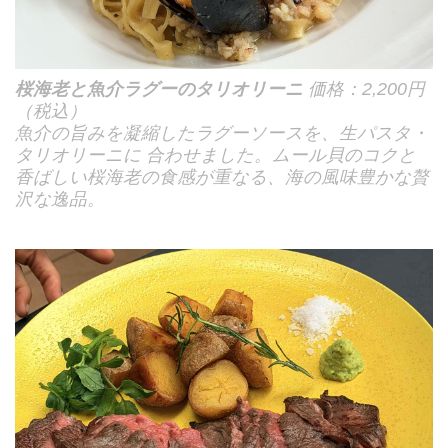
桜海老と魚介ラグーのタリオリーニ
価格：2,200円
（税込）
魚介の旨みを凝縮したラグーソースを、生パスタ・
タリオリーニに 合わせました。ムール貝のコクと
香ばしい桜海老の食感が重なる、海の風味豊かな贅
沢な逸品。