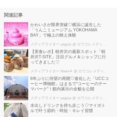
関連記事
かわいさが限界突破♡横浜に誕生した
「うんこミュージアム YOKOHAMA
BAY」で極上の映え体験
メディアライター yagiza
@ カワコレメディア編集部
【実食レポ】軽井沢の最新スポット「軽
井沢T-SITE」注目グルメ＆ショップに行
ってきました♡
メディアライター Naire✴︎
@ カワコレメディア編集部
6年ぶりに待望の再開♡進化した「UCCコ
ーヒー博物館」はまるで“コーヒーのテー
マパーク”！館内展示の全貌を公開
メディアライター yagiza
@ カワコレメディア編集部
水出しドリンクを持ち歩こう♡マイボト
ルで叶う節約・時短・キレイ習慣