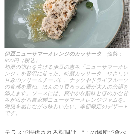
伊豆ニューサマーオレンジのカッサータ
価格：
900円（税込）
初夏の訪れを告げる伊豆の恵み「ニューサマーオレ
ンジ」を贅沢に使った、特製カッサータ。やさしい
甘みのクリームチーズに、ナッツやドライフルーツ
の食感を重ね、ほんのり香るラム酒が⼤人の余韻を
添えます。ソースには、爽やかな酸味とほのかな甘
みが広がる自家製ニューサマーオレンジジャムを。
海風を感じながら味わいたい、季節限定のデザート
です。
テラスで提供される料理は、“この場所で食べ