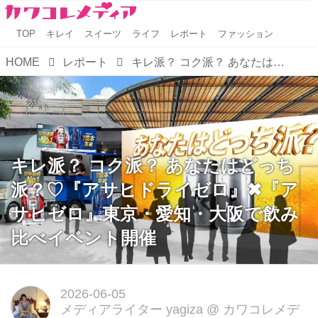
TOP
キレイ
スイーツ
ライフ
レポート
ファッション
HOME
レポート
キレ派？ コク派？ あなたはどっち派？♡『アサヒドライゼロ』✖『アサヒゼロ』東京・愛知・大阪で飲み比べイベント開催
キレ派？ コク派？ あなたはどっち
派？♡『アサヒドライゼロ』✖『ア
サヒゼロ』東京・愛知・大阪で飲み
比べイベント開催
2026-06-05
メディアライター yagiza
@
カワコレメデ