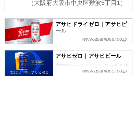
（⼤阪府⼤阪市中央区難波5丁⽬1）
アサヒドライゼロ｜アサヒビ
ール
www.asahibeer.co.jp
気持ちアガる瞬間に。 アサヒド
ライゼロ DRY ZERO
アサヒゼロ｜アサヒビール
本物のビールからアルコールを抜
www.asahibeer.co.jp
く。だから、衝撃のうまさ。アサ
ヒゼロ