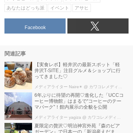
あなたはどっち派
イベント
アサヒ
Facebook
関連記事
【実食レポ】軽井沢の最新スポット「軽
井沢T-SITE」注目グルメ＆ショップに行
ってきました♡
メディアライター Naire✴︎
@ カワコレメディア編集部
6年ぶりに待望の再開♡進化した「UCCコ
ーヒー博物館」はまるで“コーヒーのテー
マパーク”！館内展示の全貌を公開
メディアライター yagiza
@ カワコレメディア編集部
夏限定の贅沢♡明治神宮外苑『森のビア
ガーデン』で日本一の「新潟産えだま