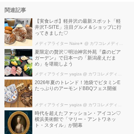
関連記事
【実食レポ】軽井沢の最新スポット「軽
井沢T-SITE」注目グルメ＆ショップに行
ってきました♡
メディアライター Naire✴︎
@ カワコレメディア編集部
夏限定の贅沢♡明治神宮外苑『森のビア
ガーデン』で日本一の「新潟産えだま
め」を堪能しよう
メディアライター yagiza
@ カワコレメディア編集部
2026年夏のトレンド！池袋でビタミンE
たっぷりのアーモンドBBQフェス開催
メディアライター yagiza
@ カワコレメディア編集部
時代を超えたファッション・アイコン♡
横浜美術館で「マリー・アントワネッ
ト・スタイル」が開幕