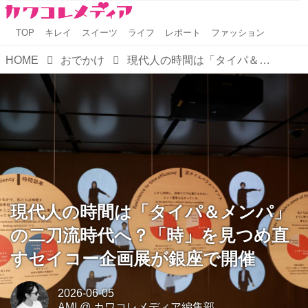
TOP
キレイ
スイーツ
ライフ
レポート
ファッション
HOME
おでかけ
現代人の時間は「タイパ＆メンパ」の二刀流時代へ？「時」を見つめ直すセイコー企画展が銀座で開催
現代人の時間は「タイパ＆メンパ」
の二刀流時代へ？「時」を見つめ直
すセイコー企画展が銀座で開催
2026-06-05
AMI
@
カワコレメディア編集部