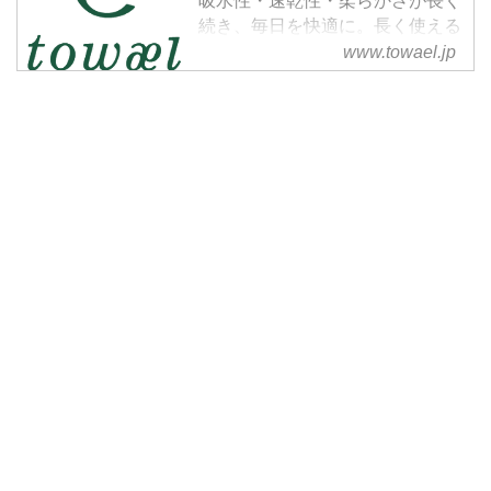
吸水性・速乾性・柔らかさが長く
続き、毎日を快適に。長く使える
上質タオルをお探しの方へ。オン
www.towael.jp
ラインストアで購入可能。