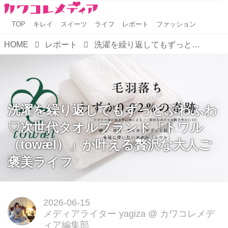
TOP
キレイ
スイーツ
ライフ
レポート
ファッション
HOME
レポート
洗濯を繰り返してもずっとふわふわ♡次世代タオルブランド「トワル（towæ̀l）」が叶える贅沢な大人ご褒美ライフ
洗濯を繰り返してもずっとふわふわ
♡次世代タオルブランド「トワル
（towæ̀l）」が叶える贅沢な大人ご
褒美ライフ
2026-06-15
メディアライター yagiza
@
カワコレメデ
ィア編集部