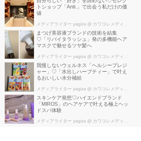
自分らしい「好き」を諦めない♡セレク
トショップ「Anti.」で出会う私だけの価
値
メディアライター yagiza
@ カワコレメディア編集部
まつげ美容液ブランドの技術を結集
♡「リバイタラッシュ」発の多機能ヘア
マスクで魅せるツヤ髪へ
メディアライター yagiza
@ カワコレメディア編集部
我慢しないウェルネス「ヘルシープレジ
ャー」♡「水出しハーブティー」で叶え
るおいしい水分補給
メディアライター yagiza
@ カワコレメディア編集部
スキンケア発想♡ハイエンドブランド
「MIROS」のヘアケアで叶える極上ヘッ
ドスパ体験
メディアライター yagiza
@ カワコレメディア編集部