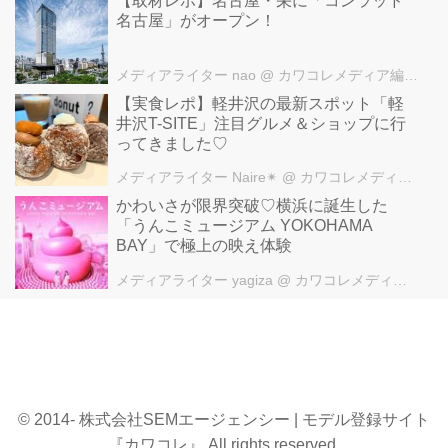
【取材レポ】名古屋・栄に「コンラッド
名古屋」がオープン！
メディアライター nao
@ カワコレメディア編集部
【実食レポ】軽井沢の最新スポット「軽
井沢T-SITE」注目グルメ＆ショップに行
ってきました♡
メディアライター Naire✴︎
@ カワコレメディア編集部
かわいさが限界突破♡横浜に誕生した
「うんこミュージアム YOKOHAMA
BAY」で極上の映え体験
メディアライター yagiza
@ カワコレメディア編集部
© 2014- 株式会社SEMエージェンシー | モデル登録サイト
『カワコレ』 All rights reserved.