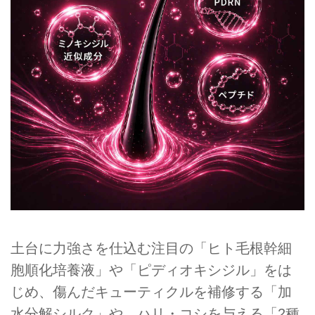
土台に力強さを仕込む注目の「ヒト毛根幹細
胞順化培養液」や「ピディオキシジル」をは
じめ、傷んだキューティクルを補修する「加
水分解シルク」や、ハリ・コシを与える「2種