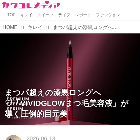
TOP
キレイ
スイーツ
ライフ
レポート
ファッション
HOME
キレイ
まつパ超えの漆黒ロングへ♡「VIVIDGLOWまつ毛美容液」が導く圧倒的目元美
まつパ超えの漆黒ロングへ
♡「VIVIDGLOWまつ毛美容液」が
導く圧倒的目元美
2026-06-13