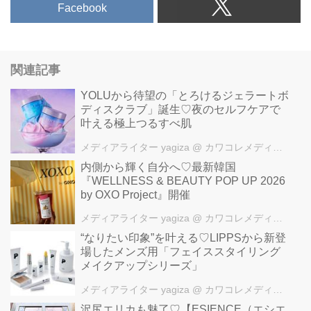
Facebook
関連記事
YOLUから待望の「とろけるジェラートボ
ディスクラブ」誕生♡夜のセルフケアで
叶える極上つるすべ肌
メディアライター yagiza
@ カワコレメディア編集部
内側から輝く自分へ♡最新韓国
『WELLNESS & BEAUTY POP UP 2026
by OXO Project』開催
メディアライター yagiza
@ カワコレメディア編集部
“なりたい印象”を叶える♡LIPPSから新登
場したメンズ用「フェイススタイリング
メイクアップシリーズ」
メディアライター yagiza
@ カワコレメディア編集部
沢尻エリカも魅了♡【ESIENCE（エシエ