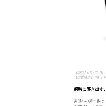
【期間】6月1日(月)～
【設置場所】8階 下
瞬時に導き出す
美肌への第一歩は、