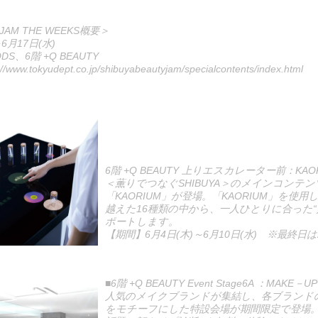
 JAM THE WEEKS概要＞
6月17日(水)
DS、6階 +Q BEAUTY
://www.tokyudept.co.jp/shibuyabeautyjam/specialcontents/index.html
6階 +Q BEAUTY 上りエスカレーター前：KAO
＜薫りでつなぐSHIBUYA＞のメインコンテ
「KAORIUM」が登場。「KAORIUM」を使
越えた16種類の中から、一人ひとりに合った“
ポートします。
【期間】6月4日(木)～6月10日(水) ※最終日
■6階 +Q BEAUTY Event Stage6A ：MAKE－UP
人気のメイクブランドが集結し、各ブランドの
をモチーフにした特設会場が期間限定で登場