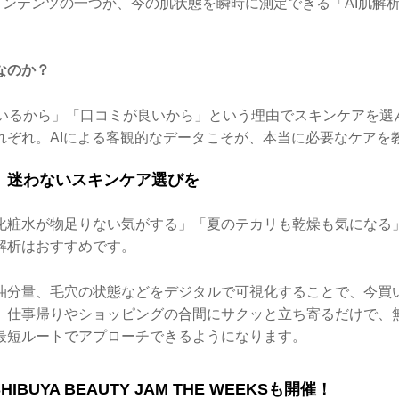
玉コンテンツの一つが、今の肌状態を瞬時に測定できる「AI肌解
なのか？
ているから」「口コミが良いから」という理由でスキンケアを選
れぞれ。AIによる客観的なデータこそが、本当に必要なケアを
、迷わないスキンケア選びを
化粧水が物足りない気がする」「夏のテカリも乾燥も気になる
解析はおすすめです。
油分量、毛穴の状態などをデジタルで可視化することで、今買
。仕事帰りやショッピングの合間にサクッと立ち寄るだけで、
最短ルートでアプローチできるようになります。
HIBUYA BEAUTY JAM THE WEEKSも開催！