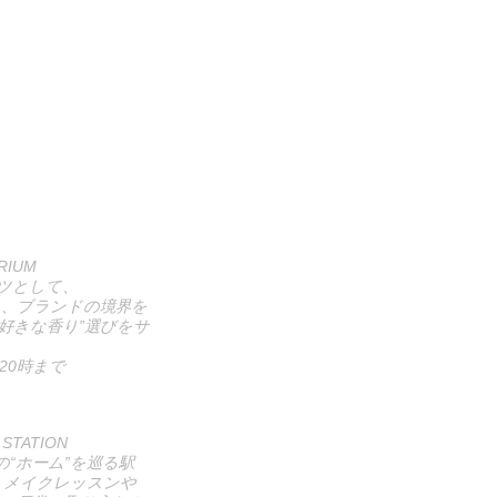
RIUM
ンツとして、
用し、ブランドの境界を
好きな香り”選びをサ
は20時まで
 STATION
“ホーム”を巡る駅
。メイクレッスンや