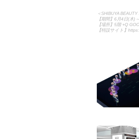
＜SHIBUYA BEAUTY
【期間】6月4日(木)～
【場所】5階 +Q GOO
【特設サイト】
https