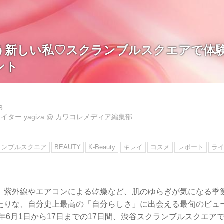
う新しい私♡スクランブルスクエアで体
ント
3
ター yagiza
@
カワコレメディア編集部
ランブルスクエア
BEAUTY
K-Beauty
キレイ
コスメ
レポート
ラ
。紫外線やエアコンによる乾燥など、肌のゆらぎが気になる季
たりな、自分史上最高の「自分らしさ」に出会える最旬のビュ
6年6月1日から17日までの17日間、渋谷スクランブルスクエア