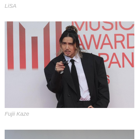
LiSA
Fujii Kaze