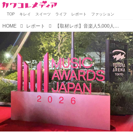
TOP
キレイ
スイーツ
ライフ
レポート
ファッション
HOME
レポート
【取材レポ】音楽人5,000人が選ぶ国際音楽賞「MUSIC AWARDS JAPAN 2026」全78部門の最優秀作品/アーティストを発表！アーティスト部門ではMrs. GREEN APPLEが二冠！！