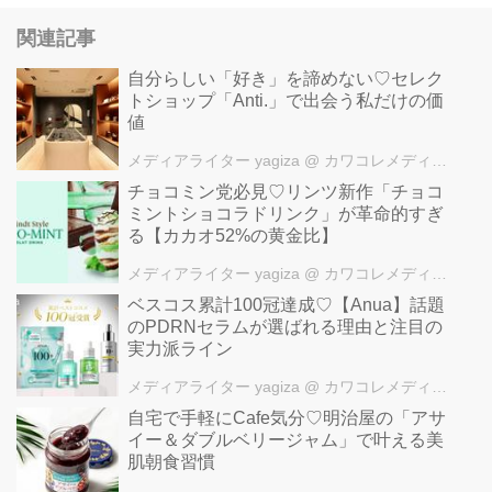
関連記事
自分らしい「好き」を諦めない♡セレク
トショップ「Anti.」で出会う私だけの価
値
メディアライター yagiza
@ カワコレメディア編集部
チョコミン党必見♡リンツ新作「チョコ
ミントショコラドリンク」が革命的すぎ
る【カカオ52%の黄金比】
メディアライター yagiza
@ カワコレメディア編集部
ベスコス累計100冠達成♡【Anua】話題
のPDRNセラムが選ばれる理由と注目の
実力派ライン
メディアライター yagiza
@ カワコレメディア編集部
自宅で手軽にCafe気分♡明治屋の「アサ
イー＆ダブルベリージャム」で叶える美
肌朝食習慣