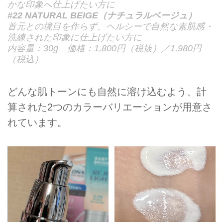
かな印象へ仕上げたい方に
#22 NATURAL BEIGE（ナチュラルベージュ）
首元との境目を作らず、ヘルシーで自然な素肌感・
洗練された印象に仕上げたい方に
内容量：30g 価格：1,800円（税抜）／1,980円
（税込）
どんな肌トーンにも自然に溶け込むよう、計
算された2つのカラーバリエーションが用意さ
れています。