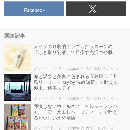
Facebook
関連記事
メイクのり劇的アップ♡グラスーンの
「ふき取り乳液」で目指す光沢つや肌
メディアライター yagiza
@ カワコレメディア編集部
海と温泉と美食に包まれる五島旅♡「五
島リトリート ray by 温故知新」で叶える
極上ご褒美ステイ
メディアライター yagiza
@ カワコレメディア編集部
我慢しないウェルネス「ヘルシープレジ
ャー」♡「水出しハーブティー」で叶え
るおいしい水分補給
メディアライター yagiza
@ カワコレメディア編集部