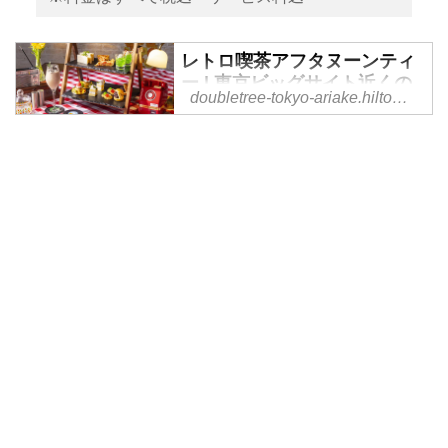
レトロ喫茶アフタヌーンティ
ー | 東京ビッグサイト近くの
doubletree-tokyo-ariake.hiltonjapan.co.jp
ホテル【ダブルツリーbyヒル
トン東京有明】
どこか懐かしさを感じる喫茶店の
定番メニューを、ホテルならでは
の上質な仕立てで楽しめるアフタ
ヌーンティーが登場。ミニプリン
アラモードやいちごのショートケ
ーキ、メロンソーダをイメージし
たゼリーなど、世代を超えて親し
まれてきたメニューを、見た目の
楽しさとともにお楽しみいただけ
ます。さらに、ナポリタンを思わ
せるキッシュやたまごサンドな
ど、甘いメニューの合間に楽しめ
るセイボリーもご用意しました。