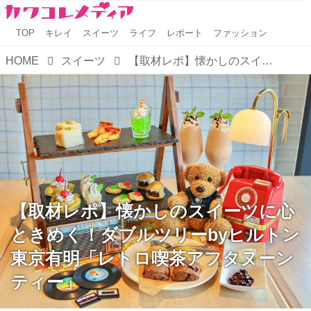
TOP
キレイ
スイーツ
ライフ
レポート
ファッション
HOME
スイーツ
【取材レポ】懐かしのスイーツに心ときめく！ダブルツリーbyヒルトン東京有明「レトロ喫茶アフタヌーンティー」
【取材レポ】懐かしのスイーツに心
ときめく！ダブルツリーbyヒルトン
東京有明「レトロ喫茶アフタヌーン
ティー」