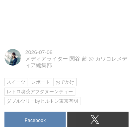
ドリンクは、ドイツの老舗紅茶ブ
ランド「ロンネフェルト」の茶葉
を使用した紅茶をはじめ、コーヒ
ーやジュースなど...
2026-07-08
メディアライター 関谷 茜
@
カワコレメデ
ィア編集部
スイーツ
レポート
おでかけ
レトロ喫茶アフタヌーンティー
ダブルツリーbyヒルトン東京有明
Facebook