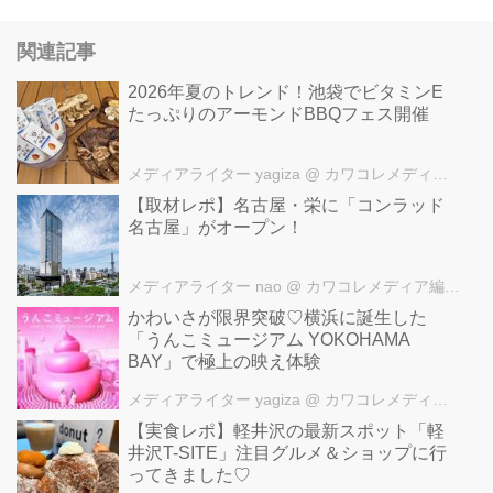
関連記事
2026年夏のトレンド！池袋でビタミンE
たっぷりのアーモンドBBQフェス開催
メディアライター yagiza
@ カワコレメディア編集部
【取材レポ】名古屋・栄に「コンラッド
名古屋」がオープン！
メディアライター nao
@ カワコレメディア編集部
かわいさが限界突破♡横浜に誕生した
「うんこミュージアム YOKOHAMA
BAY」で極上の映え体験
メディアライター yagiza
@ カワコレメディア編集部
【実食レポ】軽井沢の最新スポット「軽
井沢T-SITE」注目グルメ＆ショップに行
ってきました♡