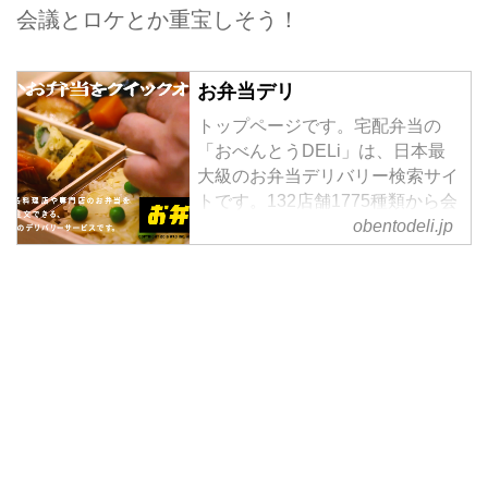
会議とロケとか重宝しそう！
お弁当デリ
トップページです。宅配弁当の
「おべんとうDELi」は、日本最
大級のお弁当デリバリー検索サイ
トです。132店舗1775種類から会
議弁当、仕出し弁当、ロケ弁当な
obentodeli.jp
ど様々なシーンでお客様の一番求
めるお弁当を探せます。配達・デ
リバリーは千代田区、中央区、港
区など東京都を中心として神奈
川、千葉、埼玉まで配送可能で
す。