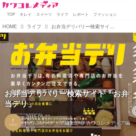
TOP
キレイ
スイーツ
ライフ
レポート
ファッション
HOME
ライフ
お弁当デリバリー検索サイト「お弁当デリ」
お弁当デリバリー検索サイト「お弁
当デリ」
2015-05-21
カワコレメディア編集部
@
カワコレメディア編
集部