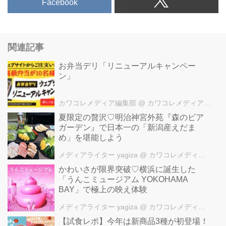
Facebook
関連記事
お弁当デリ「リニューアルキャンペー
ン」
カワコレメディア編集部
@ カワコレメディア編集部
夏限定の贅沢♡明治神宮外苑『森のビア
ガーデン』で日本一の「新潟産えだま
め」を堪能しよう
メディアライター yagiza
@ カワコレメディア編集部
かわいさが限界突破♡横浜に誕生した
「うんこミュージアム YOKOHAMA
BAY」で極上の映え体験
メディアライター yagiza
@ カワコレメディア編集部
【試食レポ】今年は新商品3種が初登場！