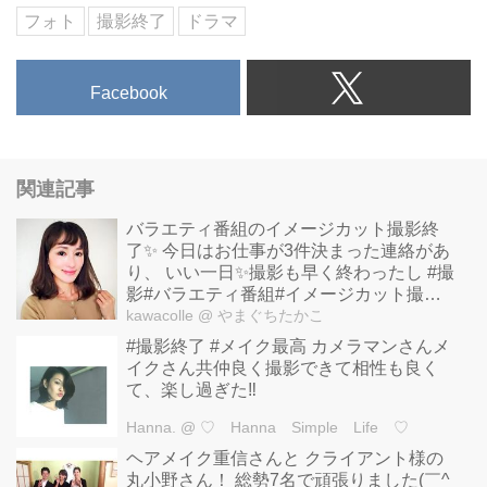
フォト
撮影終了
ドラマ
Facebook
関連記事
バラエティ番組のイメージカット撮影終
了✨ 今日はお仕事が3件決まった連絡があ
り、 いい一日✨撮影も早く終わったし #撮
影#バラエティ番組#イメージカット撮影
#イメージカット#動画撮影#仕事が早く終
kawacolle
@ やまぐちたかこ
わった #撮影終了 #モデル#やまぐちたか
#撮影終了 #メイク最高 カメラマンさんメ
こ #j ...
イクさん共仲良く撮影できて相性も良く
て、楽し過ぎた‼︎
Hanna.
@ ♡ Hanna Simple Life ♡
ヘアメイク重信さんと クライアント様の
丸小野さん！ 総勢7名で頑張りました(￣^