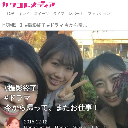
TOP
キレイ
スイーツ
ライフ
レポート
ファッション
HOME
#撮影終了 #ドラマ 今から帰って、またお仕事！
#撮影終了
#ドラマ
今から帰って、またお仕事！
2015-12-12
Hanna.
@
♡ Hanna Simple Life ♡