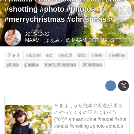
#shotting #photo #photos
#merrychristmas #christmas # ...
2015-12-22
MAAMI（まあみ）
@
MAAMI OFFICIAL SITE
フォト
maami
me
model
shot
shots
shotting
photo
photos
merrychristmas
christmas
✳︎ きょうから熊本の友達が 東京
にやってくるの♡ わくわく*\
(^o^)/* #maami #me #model #shot
#shots #shotting #photo #photos
#merrychristmas #christmas # ...