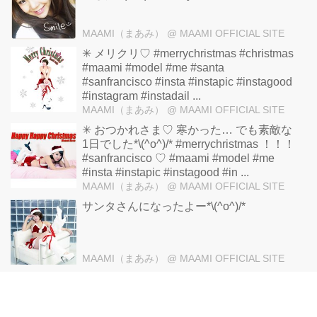
MAAMI（まあみ）
@ MAAMI OFFICIAL SITE
✳︎ メリクリ♡ #merrychristmas #christmas
#maami #model #me #santa
#sanfrancisco #insta #instapic #instagood
#instagram #instadail ...
MAAMI（まあみ）
@ MAAMI OFFICIAL SITE
✳︎ おつかれさま♡ 寒かった… でも素敵な
1日でした*\(^o^)/* #merrychristmas ！！！
#sanfrancisco ♡ #maami #model #me
#insta #instapic #instagood #in ...
MAAMI（まあみ）
@ MAAMI OFFICIAL SITE
サンタさんになったよー*\(^o^)/*
MAAMI（まあみ）
@ MAAMI OFFICIAL SITE