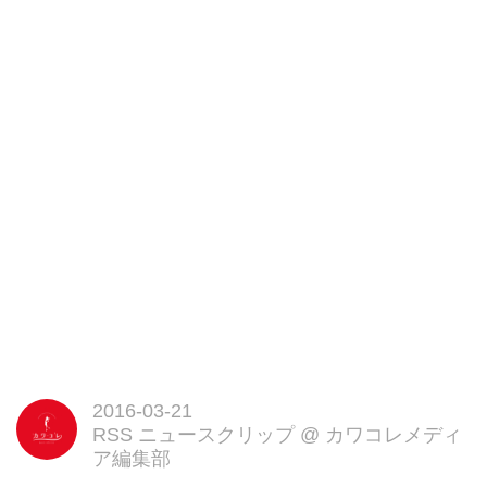
は通路を使って自由に行き来する
ことができます。
さまざまな種類の熱帯魚が大移動
する姿を鑑賞するのも楽しそう♪
ベーシックな装置を完備
内部にはフィルター、水圧ポン
プ、シルク製の水草、オート照明
(3個)を設置。
サイズは高さ137×横幅129×奥行
き106cm。オブジェとしての存在
感もあるのでインテリアの主役に
も。
1台の価格は6500ドル(日本円で約
73万円)。
とにかくめずらしい水槽を探して
いるならぜひチェックしてみて♪
2016-03-21
Opulent Items(LABYRINTH
RSS ニュースクリップ
@
カワコレメディ
AQUARIUM)
ア編集部
http://www.opulentitems.com/hom