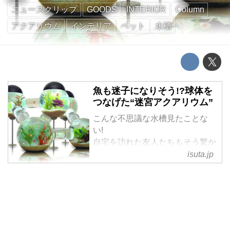
ニュースクリップ
GOODS
INTERIOR
Column
アクアリウム
インテリア
ペット
水槽
魚も迷子になりそう!?球体を
つなげた“迷宮アクアリウム”
こんな不思議な水槽見たことな
い!
自宅を訪れた友人たちもそう驚か
ずにはいられないこちらは
isuta.jp
「LABYRINTH AQUARIUM(ラビ
リンス・アクアリウム)」という
名の家庭用水槽。
迷路みたいなデザイン☆
透明なアクリル製の6つの球体は
細い通路で繋がっており、魚たち