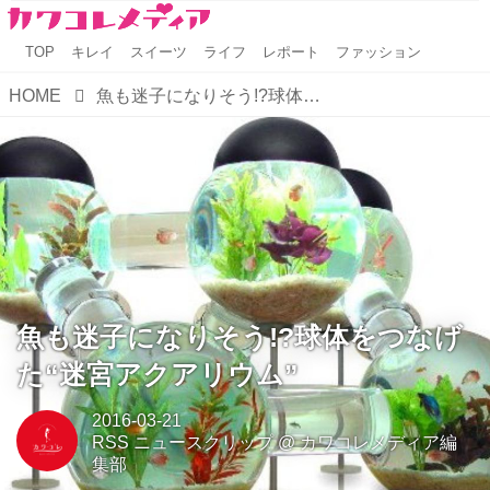
TOP
キレイ
スイーツ
ライフ
レポート
ファッション
HOME
魚も迷子になりそう!?球体をつなげた“迷宮アクアリウム”
魚も迷子になりそう!?球体をつなげ
た“迷宮アクアリウム”
2016-03-21
RSS ニュースクリップ
@
カワコレメディア編
集部