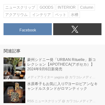
edecor/aquariums/labyrinth-
aquarium.html
ニュースクリップ
GOODS
INTERIOR
Column
・インテリア(まとめ)
アクアリウム
インテリア
ペット
水槽
Facebook
関連記事
豪州シドニー発「URBAN Rituelle」新コ
レクション【APOTHECA(アポセカ）】
2024年9月6日新発売
メディアライター yagiza
@ カワコレメディア編集部
水原希子もお気に入り!?ヨーロピアンなキ
ャンドルスタンドがロマンティック
RSS ニュースクリップ
@ カワコレメディア編集部