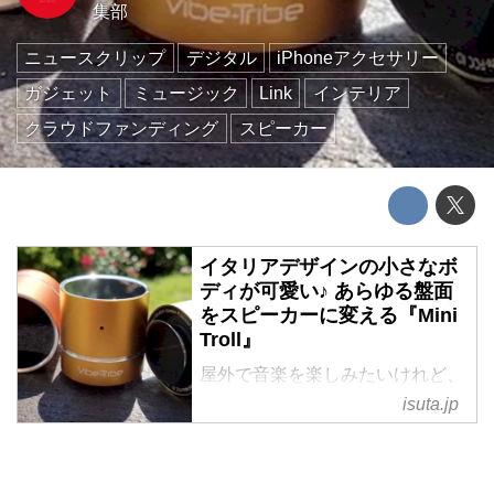
集部
ニュースクリップ
デジタル
iPhoneアクセサリー
ガジェット
ミュージック
Link
インテリア
クラウドファンディング
スピーカー
イタリアデザインの小さなボ
ディが可愛い♪ あらゆる盤面
をスピーカーに変える『Mini
Troll』
屋外で音楽を楽しみたいけれど、
バッテリー内蔵のBluetoothスピ
isuta.jp
ーカーを持ち歩くのはちょっ
と......。 そんな悩みを持つ方にオ
ススメなのが、今回ご紹介する