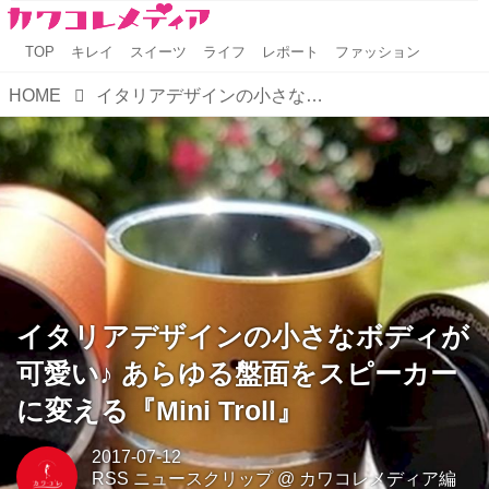
TOP
キレイ
スイーツ
ライフ
レポート
ファッション
HOME
イタリアデザインの小さなボディが可愛い♪ あらゆる盤面をスピーカーに変える『Mini Troll』
イタリアデザインの小さなボディが
可愛い♪ あらゆる盤面をスピーカー
に変える『Mini Troll』
2017-07-12
RSS ニュースクリップ
@
カワコレメディア編