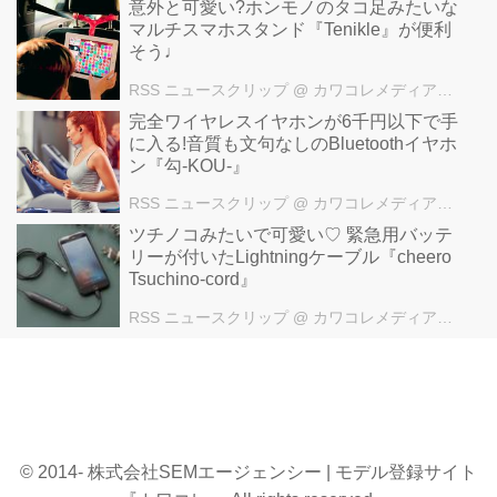
意外と可愛い?ホンモノのタコ足みたいな
マルチスマホスタンド『Tenikle』が便利
そう♩
RSS ニュースクリップ
@ カワコレメディア編集部
完全ワイヤレスイヤホンが6千円以下で手
に入る!音質も文句なしのBluetoothイヤホ
ン『勾-KOU-』
RSS ニュースクリップ
@ カワコレメディア編集部
ツチノコみたいで可愛い♡ 緊急用バッテ
リーが付いたLightningケーブル『cheero
Tsuchino-cord』
RSS ニュースクリップ
@ カワコレメディア編集部
© 2014- 株式会社SEMエージェンシー | モデル登録サイト