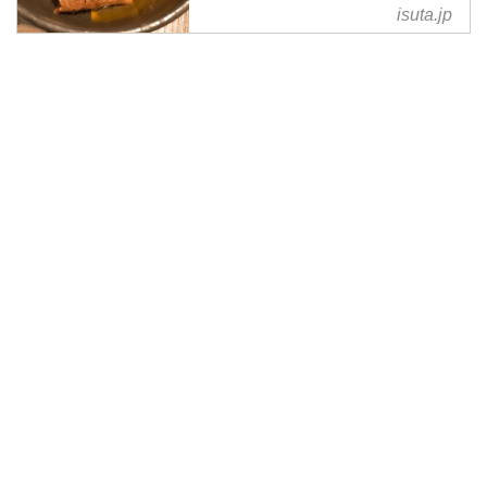
フ”は一見、作るのが難しそうに
isuta.jp
思えます。 ですが、今SNSを中
心に流行っているアプリ
「PLOTAGRAPH(プロタグラ
フ)」を使えば、その難しそうな
シネマグラフを簡単に作ることが
できるんです [...]