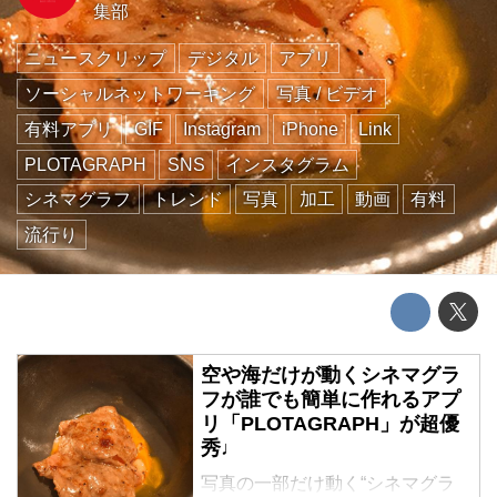
集部
ニュースクリップ
デジタル
アプリ
ソーシャルネットワーキング
写真 / ビデオ
有料アプリ
GIF
Instagram
iPhone
Link
PLOTAGRAPH
SNS
インスタグラム
シネマグラフ
トレンド
写真
加工
動画
有料
流行り
空や海だけが動くシネマグラ
フが誰でも簡単に作れるアプ
リ「PLOTAGRAPH」が超優
秀♩
写真の一部だけ動く“シネマグラ