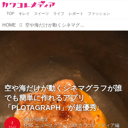
TOP
キレイ
スイーツ
ライフ
レポート
ファッション
HOME
空や海だけが動くシネマグラフが誰でも簡単に作れるアプリ「PLOTAGRAPH」が超優秀♩
空や海だけが動くシネマグラフが誰
でも簡単に作れるアプリ
「PLOTAGRAPH」が超優秀♩
2017-08-23
RSS ニュースクリップ
@
カワコレメディア編