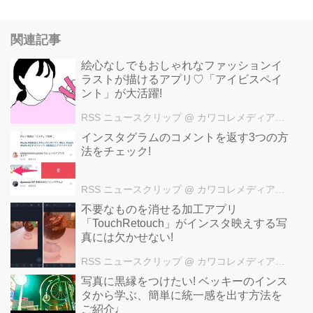
関連記事
絵心なしでもおしゃれなファッションイ
ラストが描けるアプリ♡「アイビスペイ
ント」が大活躍!
RSS ニュースクリップ
@ カワコレメディア編集部
インスタグラムのコメントを返す3つの方
法をチェック!
RSS ニュースクリップ
@ カワコレメディア編集部
不要なものを消せる加工アプリ
「TouchRetouch」がインスタ映えする写
真には欠かせない!
RSS ニュースクリップ
@ カワコレメディア編集部
写真に黒縁をつけたい! ベッキーのインス
タから学ぶ、簡単に統一感を出す方法を
ご紹介♩