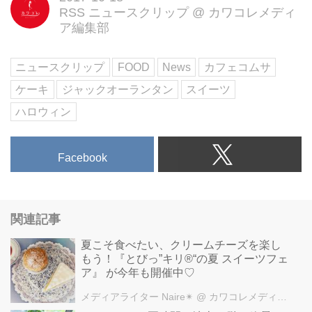
RSS ニュースクリップ
@
カワコレメディ
ームのベースにあしらったケー
ア編集部
キ。
ジャックオーランタンをかたどっ
たパイが見た目と食感のアクセン
ニュースクリップ
FOOD
News
カフェコムサ
トになっています。
ケーキ
ジャックオーランタン
スイーツ
一目でハロウィンらしさが伝わる
カフェコムサの限定ケーキを、ぜ
ハロウィン
ひ家族や友人と楽しんで♩
※店舗により使用している素材、
価格、展開期間、デザインが異な
Facebook
ります。
カフェコムサ
http://www.cafe-commeca.co.jp/
関連記事
夏こそ食べたい、クリームチーズを楽し
もう！『とびっ”キリ®“の夏 スイーツフェ
ア』 が今年も開催中♡
メディアライター Naire✴︎
@ カワコレメディア編集部