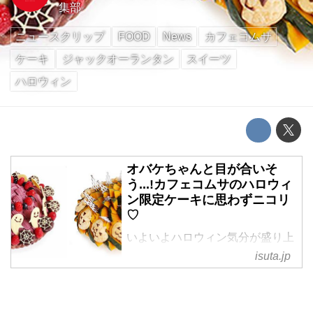
集部
ニュースクリップ
FOOD
News
カフェコムサ
ケーキ
ジャックオーランタン
スイーツ
ハロウィン
オバケちゃんと目が合いそ
う...!カフェコムサのハロウィ
ン限定ケーキに思わずニコリ
♡
いよいよハロウィン気分が盛り上
がってきた今日この頃。
isuta.jp
ハロウィンホムパにもってこいの
キュートなケーキが、「カフェコ
ムサ」にお目見えしました♡