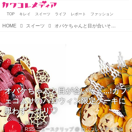
TOP
キレイ
スイーツ
ライフ
レポート
ファッション
HOME
スイーツ
オバケちゃんと目が合いそう...!カフェコムサのハロウィン限定ケーキに思わずニコリ♡
オバケちゃんと目が合いそう...!カフ
ェコムサのハロウィン限定ケーキに
思わずニコリ♡
2017-10-18
RSS ニュースクリップ
@
カワコレメディア編