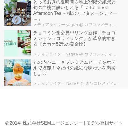
とっておきの夏時間♡地上38階の絶景と
旬の白桃に酔いしれる「La Belle Vie
Afternoon Tea ～桃のアフタヌーンティー
～」
メディアライター yagiza
@ カワコレメディア編集部
チョコミン党必見♡リンツ新作「チョコ
ミントショコラドリンク」が革命的すぎ
る【カカオ52%の黄金比】
メディアライター yagiza
@ カワコレメディア編集部
丸の内ハニー × プレミアムピーチをホテ
ルで堪能！今だけの繊細な味わいを満喫
しよ♡
メディアライター Naire✴︎
@ カワコレメディア編集部
© 2014- 株式会社SEMエージェンシー | モデル登録サイト