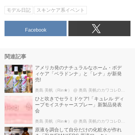
モデル日記
スキンケア系イベント
Facebook
関連記事
アメリカ発のナチュラルなホーム・ボデ
ィケア「ベラドンナ」と「レナ」が新発
売!
奥島 美帆（Rin★）
@ 奥島 美帆のカワコレDINO
ひと吹きでセラミドケア!「キュレル ディ
ープモイスチャースプレー」新製品発表
会
奥島 美帆（Rin★）
@ 奥島 美帆のカワコレDINO
原液を調合して自分だけの化粧水が作れ