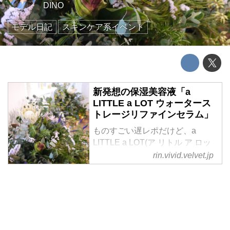
DINO
モデル日記
スキンケア系イベント
新発想の保湿美容液「a
LITTLE a LOT ウォータース
トレージリファインセラム」
ものすごい遅レポだけど、a
LITTLE a LOT(ア リトル ア ロッ
ト)の美容液「ウォーターストレ
rin.vivid.velvet.jp
ージ リファインセラム」発売記
念イベントのレポを。
(3/9に薬用美白美容液「ブライト
アップエッセンス」発売のニュー
スを見て書いてないことに気付い
た...)