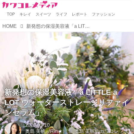
TOP
キレイ
スイーツ
ライフ
レポート
ファッション
HOME
新発想の保湿美容液「a LITTLE a LOT ウォーターストレージリファインセラム」
新発想の保湿美容液「a LITTLE a
LOT ウォーターストレージリファイ
ンセラム」
2020-03-10
奥島 美帆（Rin★）
@
奥島 美帆のカワコレ