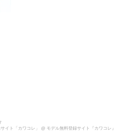
7
録サイト「カワコレ」
@
モデル無料登録サイト『カワコレ』