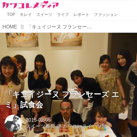
TOP
キレイ
スイーツ
ライフ
レポート
ファッション
HOME
「キュイジーヌ フランセーズ エミ」試食会
「キュイジーヌ フランセーズ エ
ミ」試食会
2015-02-05
スイーツ番長
@
カワコレスイーツ部