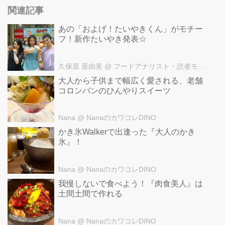
関連記事
あの「およげ！たいやきくん」がモチー
フ！新作たいやき発表☆
久保居 亜由美
@ フードアナリスト・読者モデル久保居 亜由美オフィシャルサイト
大人から子供まで幅広く愛される、老舗
コロンバンのひんやりスイーツ
Nana
@ NanaのカワコレDINO
かき氷Walkerで出逢った『大人のかき
氷』！
Nana
@ NanaのカワコレDINO
我慢しないで食べよう！『肉食美人』は
土間土間で作れる
Nana
@ NanaのカワコレDINO