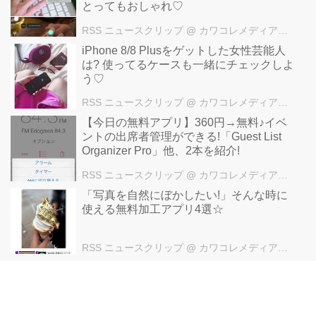
とってもおしゃれ♡
RSS ニュースクリップ
@ カワコレメディア編集部
iPhone 8/8 Plusをゲットした女性芸能人
は? 使ってるケースも一緒にチェックしよ
う♡
RSS ニュースクリップ
@ カワコレメディア編集部
【今日の無料アプリ】360円→無料♪イベ
ントの出席者管理ができる!「Guest List
Organizer Pro」他、2本を紹介!
RSS ニュースクリップ
@ カワコレメディア編集部
「写真を自然にぼかしたい!」そんな時に
使える無料加工アプリ4選☆
RSS ニュースクリップ
@ カワコレメディア編集部