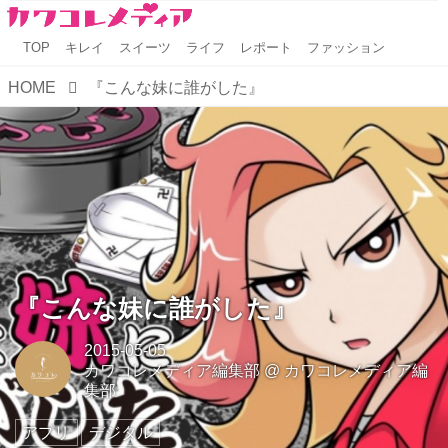
TOP
キレイ
スイーツ
ライフ
レポート
ファッション
HOME
『こんな妹に誰がした』
『こんな妹に誰がした』
2015-05-05
カワコレメディア編集部
@
カワコレメディア編
集部
アプリ
デジタル