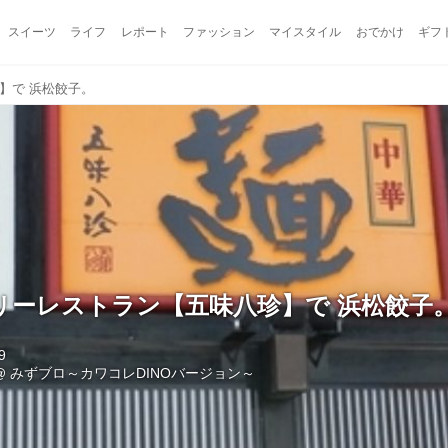
スイーツ
ライフ
レポート
ファッション
マイスタイル
おでかけ
ギフ
】で 浜松餃子。
リーレストラン【五味八珍】で 浜松餃子
9
@
みずブロ～カワコレDINOバージョン～