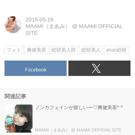
2015-05-16
MAAMI（まあみ）
@
MAAMI OFFICIAL
SITE
フォト
爽健美茶
総研美人部
総研美人
anan総研
Facebook
関連記事
ノンカフェインが嬉しいー♡爽健美茶^ ^
MAAMI（まあみ）
@ MAAMI OFFICIAL SITE