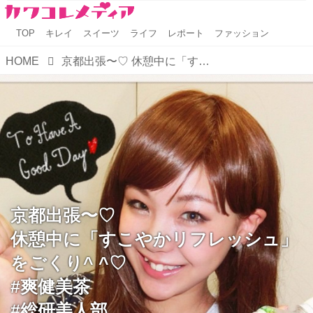
TOP
キレイ
スイーツ
ライフ
レポート
ファッション
HOME
京都出張〜♡ 休憩中に「すこやかリフレッシュ」をごくり^ ^♡ #爽健美茶 #総研美人部 #総研美人 #anan総研
京都出張〜♡
休憩中に「すこやかリフレッシュ」
をごくり^ ^♡
#爽健美茶
#総研美人部