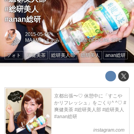
#総研美人
#anan総研
2015-05-16
MAAMI（まあみ）
@
MAAMI OFFICIAL SITE
フォト
爽健美茶
総研美人部
総研美人
anan総研
京都出張〜♡ 休憩中に「すこや
かリフレッシュ」をごくり^ ^♡ #
爽健美茶 #総研美人部 #総研美人
#anan総研
instagram.com