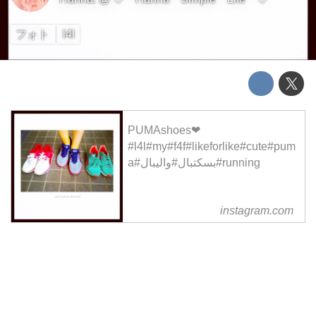
フォト
l4l
PUMAshoes❤︎
#l4l#my#f4f#likeforlike#cute#pum
a#بسکتبال#والیبال#running
instagram.com