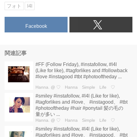
フォト
l4l
Facebook
関連記事
#FF (Follow Friday), #instafollow, #l4l
(Like for like), #tagforlikes and #followback
#love #instagood #tbt #photooftheday ...
Hanna.
@ ♡ Hanna Simple Life ♡
#smiley #instafollow, #l4l (Like for like),
#tagforlikes and #love、 #instagood、 #tbt
#photooftheday #hair #ponytail 髪の毛の
量が多い ...
Hanna.
@ ♡ Hanna Simple Life ♡
#smiley #instafollow, #l4l (Like for like),
#tagforlikes and #love、 #instagood、 #tbt