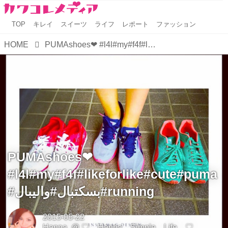
TOP
キレイ
スイーツ
ライフ
レポート
ファッション
HOME
PUMAshoes❤︎ #l4l#my#f4f#likeforlike#cute#puma#بسکتبال#والیبال#running
PUMAshoes❤︎
#l4l#my#f4f#likeforlike#cute#puma
#بسکتبال#والیبال#running
2015-05-22
Hanna.
@
♡ Hanna Simple Life ♡