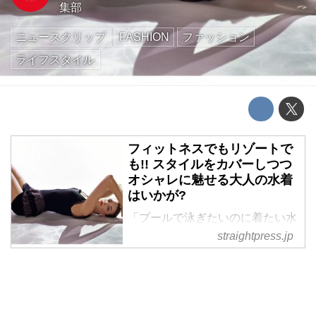
集部
ニュースクリップ
FASHION
ファッション
ライフスタイル
フィットネスでもリゾートで
も!! スタイルをカバーしつつ
オシャレに魅せる大人の水着
はいかが?
「プールで泳ぎたいのに着たい水
着がない」「ボディラインに自信
straightpress.jp
がない」「なんでもっと可愛い水
着がないんだろう?」「フィット
ネス用とリゾート用を分けたくな
い」と常々不満を感じていたアナ
タにおすすめの水着ブランド