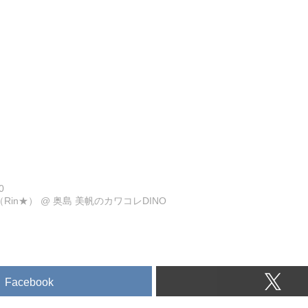
0
Rin★）
@
奥島 美帆のカワコレDINO
Facebook