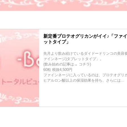
新定番プロテオグリカンがイイ♪「ファイ
ットタイプ」
先月より飲み続けているダイドードリンコの美容食品、
ァインネージ)タブレットタイプ」。
(飲み始めの記事は→ コチラ)
60粒 税抜4,500円
ファインネージに入っているのは、プロテオグリ
ヒアルロン酸以上の保湿効果を持ち、さらには...