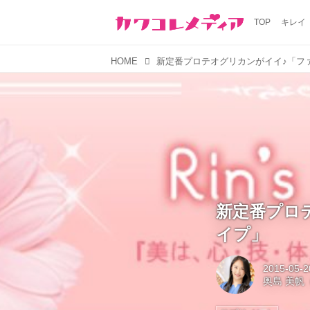
TOP
キレイ
HOME
新定番プロ
イプ」
2015-05-2
奥島 美帆（