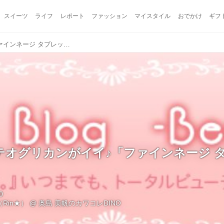
スイーツ
ライフ
レポート
ファッション
マイスタイル
おでかけ
ギフ
新定番プロテオグリカンがイイ♪「ファインネージ タブレットタイプ」
テオグリカンがイイ♪「ファインネージ 
0
Rin★）
@
奥島 美帆のカワコレDINO