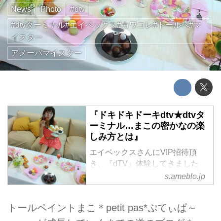
News
Photo
#dtv
#dtvターミナル#エイベックス#カワコレ#トールペ#マ
イスター
アメーバマイスター
『ドキドキドーキdtv★dtvタ
ーミナル…まこの密かなの楽
しみ方とは』
エイベックスさんにVIP招待頂
き、『dTV』体験してきました
♪『dTV』公式ブロガーのまこで
s.ameblo.jp
す♪エイベックス本社にて先日、
まこのブロ友さんにも声をかけて
トールペイントまこ＊petit pas*ぷてぃぱ～
「女子…