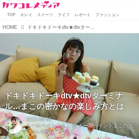
TOP
キレイ
スイーツ
ライフ
レポート
ファッション
HOME
ドキドキドーキdtv★dtvターミナル…まこの密かなの楽しみ方とは
ドキドキドーキdtv★dtvターミナ
ル…まこの密かなの楽しみ方とは
2015-06-03
トールペイントまこ
@
トールペイントまこのカ
ワコレDINO