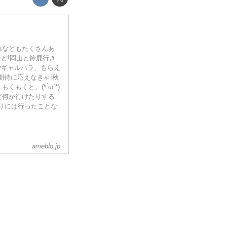
入れなどもたくさんあ
真など!岡山と鈴鹿行き
︎ギャルパラ、もらえ
。期待に応えなきゃ!秋
くと。(* ́ω`*)
ど何か行けたりする
つりには行ったことな
ameblo.jp