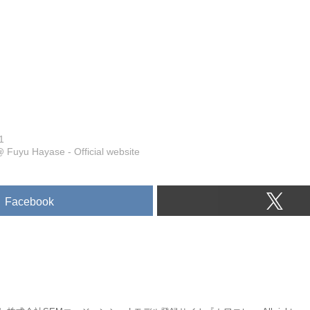
1
@
Fuyu Hayase - Official website
Facebook