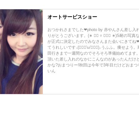
オートサービスショー
おつかれさまでした❤︎photo by 赤やんさん差し
りがとうございます。(∗ ❛⃘ ▿ ❜⃘⃘ ∗)S耐の写
が正式に決定したのでみなさんまた会いにきてね❤
てうれしいです⸜(๑⃙⃘'ω'๑⃙⃘)⸝うふふ。痩せよう
田行きまで一週間なのでそろそろ準備始めてます。もくも
頂いた差し入れのなかにこんなのがあったんだけ
かな?おまつりー!秋田は今年で3年目だけどおま
いん