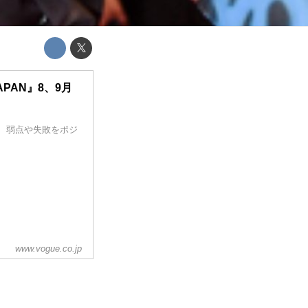
APAN』8、9月
、弱点や失敗をポジ
www.vogue.co.jp