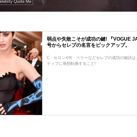
elebrity Quote Me
弱点や失敗こそが成功の鍵! 『VOGUE J
号からセレブの名言をピックアップ。
C・セロンやK・ペリーなどセレブの成功の秘訣は
ティブに発想転換すること!