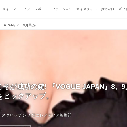
スイーツ
ライフ
レポート
ファッション
マイスタイル
おでかけ
ギフ
弱点や失敗こそが成功の鍵! 『VOGUE JAPAN』8、9月号からセレブの名言をピックアップ。
そが成功の鍵! 『VOGUE JAPAN』8、
をピックアップ。
6
ュースクリップ
@
カワコレメディア編集部