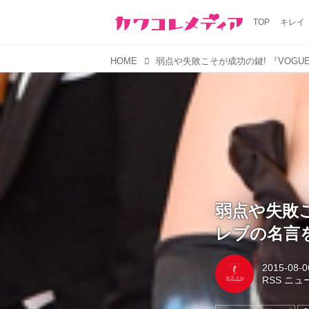
TOP
キレイ
HOME
弱点や失敗こ
レブの名言
2015-08-0
RSS ニ