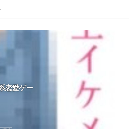
ト
系恋愛ゲー