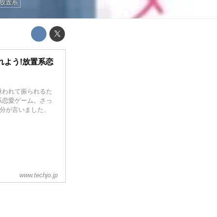
放置系
れよう!放置系恋
嫌われて振られるた
系恋愛ゲーム。さっ
自分が言いました、
www.techjo.jp