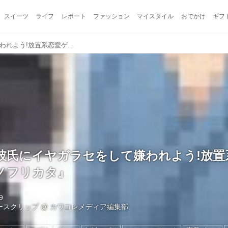
スイーツ
ライフ
レポート
ファッション
マイスタイル
おでかけ
ギフ
ポジティブ彼氏にイヤガラセをして嫌われよう!放置系恋愛ゲーム『カレシノフリカタ』
彼氏にイヤガラセをして嫌われよう!放置
ノフリカタ』
9
ュースクリップ
@
カワコレメディア編集部