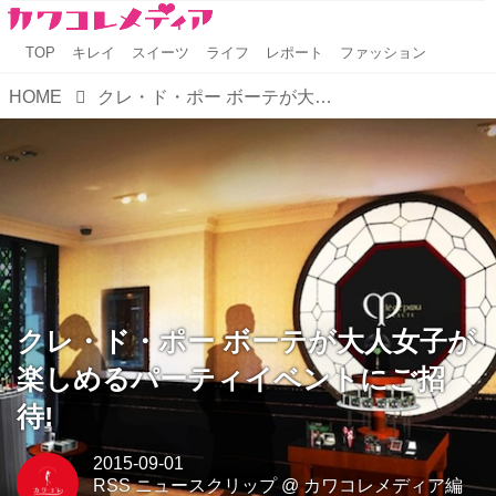
TOP
キレイ
スイーツ
ライフ
レポート
ファッション
HOME
クレ・ド・ポー ボーテが大人女子が楽しめるパーティイベントにご招待!
クレ・ド・ポー ボーテが大人女子が
楽しめるパーティイベントにご招
待!
2015-09-01
RSS ニュースクリップ
@
カワコレメディア編